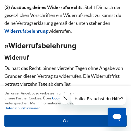
(3) Ausübung deines Widerrufsrechts:
Steht Dir nach den
gesetzlichen Vorschriften ein Widerrufsrecht zu, kannst du
deine Vertragserklärung gemäß der unten stehenden
Widerrufsbelehrung
widerrufen.
»Widerrufsbelehrung
Widerruf
Du hast das Recht, binnen vierzehn Tagen ohne Angabe von
Gründen diesen Vertrag zu widerrufen. Die Widerrufsfrist
beträgt vierzehn Tage ab dem Tag
Um unser Angebot zu verbessern und zu messen, verwenden wir und
im Falle eines Dienstleistungsvertrags: des
unsere Partner Cookies. Über
Cookies ablehnen
kannst du dem
Vertragsschlusses oder
widersprechen. Mehr Informationen findest du in unseren
Datenschutzhinweisen
.
im Falle eines Kaufvertrags: an dem du oder ein von dir
Ok
benannter Dritter, der nicht der Beförderer ist, die