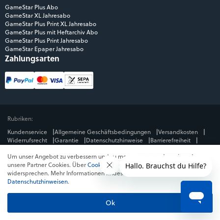
GameStar Plus Abo
GameStar XL Jahresabo
GameStar Plus Print XL Jahresabo
GameStar Plus mit Heftarchiv Abo
GameStar Plus Print Jahresabo
GameStar Epaper Jahresabo
Zahlungsarten
Rubriken:
Kundenservice
Allgemeine Geschäftsbedingungen
Versandkosten
Widerrufsrecht
Garantie
Datenschutzhinweise
Barrierefreiheit
Impressum
Um unser Angebot zu verbessern und zu messen, verwenden wir und
Mediengruppe:
unsere Partner Cookies. Über
Cookies ablehnen
kannst du dem
GameStar
GamePro
MeinMMO
Get Hero
Jeuxvideo.com
widersprechen. Mehr Informationen findest du in unseren
© Webedia - alle Rechte vorbehalten
Datenschutzhinweisen
.
* Alle Preise enthalten die jeweilige Mehrwertsteuer. Gegebenenfalls fallen
Versandkosten
an. Preise in Österreich und der Schweiz können abweichen.
Ok