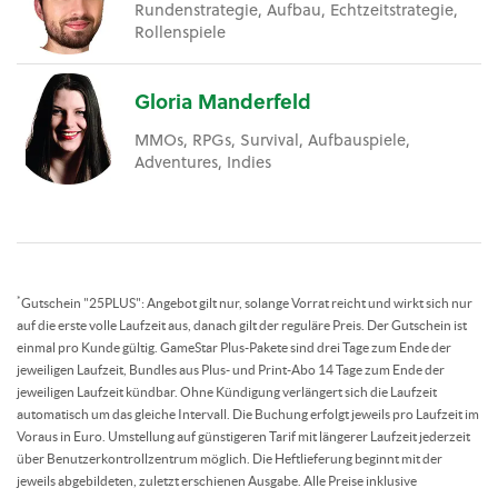
Rundenstrategie, Aufbau, Echtzeitstrategie,
Rollenspiele
Gloria Manderfeld
MMOs, RPGs, Survival, Aufbauspiele,
Adventures, Indies
*
Gutschein "25PLUS": Angebot gilt nur, solange Vorrat reicht und wirkt sich nur
auf die erste volle Laufzeit aus, danach gilt der reguläre Preis. Der Gutschein ist
einmal pro Kunde gültig. GameStar Plus-Pakete sind drei Tage zum Ende der
jeweiligen Laufzeit, Bundles aus Plus- und Print-Abo 14 Tage zum Ende der
jeweiligen Laufzeit kündbar. Ohne Kündigung verlängert sich die Laufzeit
automatisch um das gleiche Intervall. Die Buchung erfolgt jeweils pro Laufzeit im
Voraus in Euro. Umstellung auf günstigeren Tarif mit längerer Laufzeit jederzeit
über Benutzerkontrollzentrum möglich. Die Heftlieferung beginnt mit der
jeweils abgebildeten, zuletzt erschienen Ausgabe. Alle Preise inklusive