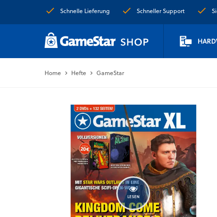
Schnelle Lieferung
Schneller Support
S
HARD
Home
Hefte
GameStar
LESEN