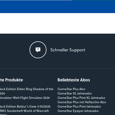
Schneller Support
ste Produkte
Beliebteste Abos
ack Edition Elden Ring Shadow of the
GameStar Plus Abo
2024
GameStar XL Jahresabo
mulator-Welt Flight Simulator 2024
GameStar Plus Print XL Jahresabo
GameStar Plus mit Heftarchiv Abo
ack Edition Baldur's Gate 3 05/2025
GameStar Plus Print Jahresabo
O Sonderheft World of Warcraft:
GameStar Epaper Jahresabo