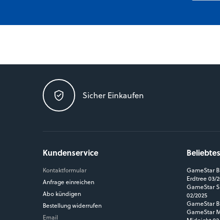
Sicher Einkaufen
Kundenservice
Beliebte
Kontaktformular
GameStar Bl
Erdtree 03/
Anfrage einreichen
GameStar Si
Abo kündigen
02/2025
GameStar Bl
Bestellung widerrufen
GameStar MM
Email