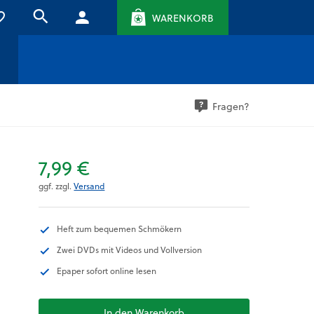
WARENKORB
Fragen?
7,99 €
ggf. zzgl.
Versand
Heft zum bequemen Schmökern
Zwei DVDs mit Videos und Vollversion
Epaper sofort online lesen
In den Warenkorb