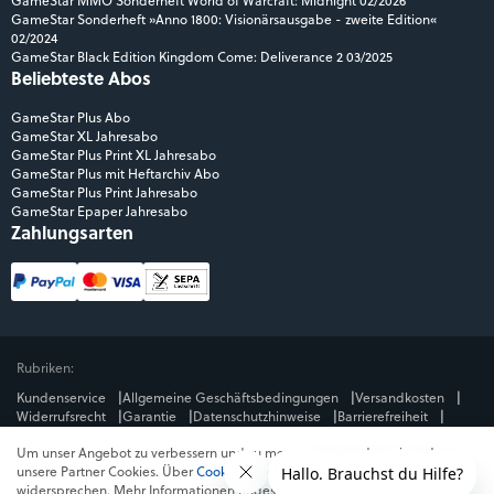
GameStar MMO Sonderheft World of Warcraft: Midnight 02/2026
GameStar Sonderheft »Anno 1800: Visionärsausgabe - zweite Edition«
02/2024
GameStar Black Edition Kingdom Come: Deliverance 2 03/2025
Beliebteste Abos
GameStar Plus Abo
GameStar XL Jahresabo
GameStar Plus Print XL Jahresabo
GameStar Plus mit Heftarchiv Abo
GameStar Plus Print Jahresabo
GameStar Epaper Jahresabo
Zahlungsarten
Rubriken:
Kundenservice
Allgemeine Geschäftsbedingungen
Versandkosten
Widerrufsrecht
Garantie
Datenschutzhinweise
Barrierefreiheit
Impressum
Um unser Angebot zu verbessern und zu messen, verwenden wir und
Mediengruppe:
unsere Partner Cookies. Über
Cookies ablehnen
kannst du dem
GameStar
GamePro
MeinMMO
Get Hero
Jeuxvideo.com
widersprechen. Mehr Informationen findest du in unseren