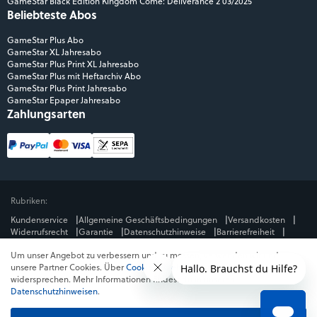
GameStar Black Edition Kingdom Come: Deliverance 2 03/2025
Beliebteste Abos
GameStar Plus Abo
GameStar XL Jahresabo
GameStar Plus Print XL Jahresabo
GameStar Plus mit Heftarchiv Abo
GameStar Plus Print Jahresabo
GameStar Epaper Jahresabo
Zahlungsarten
Rubriken:
Kundenservice
Allgemeine Geschäftsbedingungen
Versandkosten
Widerrufsrecht
Garantie
Datenschutzhinweise
Barrierefreiheit
Impressum
Um unser Angebot zu verbessern und zu messen, verwenden wir und
Mediengruppe:
unsere Partner Cookies. Über
Cookies ablehnen
kannst du dem
GameStar
GamePro
MeinMMO
Get Hero
Jeuxvideo.com
widersprechen. Mehr Informationen findest du in unseren
© Webedia - alle Rechte vorbehalten
Datenschutzhinweisen
.
* Alle Preise enthalten die jeweilige Mehrwertsteuer. Gegebenenfalls fallen