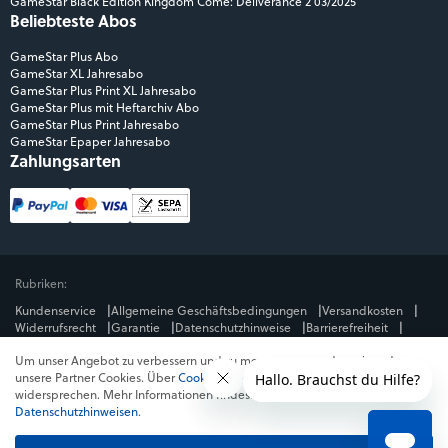
GameStar Black Edition Kingdom Come: Deliverance 2 03/2025
Beliebteste Abos
GameStar Plus Abo
GameStar XL Jahresabo
GameStar Plus Print XL Jahresabo
GameStar Plus mit Heftarchiv Abo
GameStar Plus Print Jahresabo
GameStar Epaper Jahresabo
Zahlungsarten
Rubriken:
Kundenservice
Allgemeine Geschäftsbedingungen
Versandkosten
Widerrufsrecht
Garantie
Datenschutzhinweise
Barrierefreiheit
Impressum
Um unser Angebot zu verbessern und zu messen, verwenden wir und
Mediengruppe:
unsere Partner Cookies. Über
Cookies ablehnen
kannst du dem
GameStar
GamePro
MeinMMO
Get Hero
Jeuxvideo.com
widersprechen. Mehr Informationen findest du in unseren
© Webedia - alle Rechte vorbehalten
Datenschutzhinweisen
.
* Alle Preise enthalten die jeweilige Mehrwertsteuer. Gegebenenfalls fallen