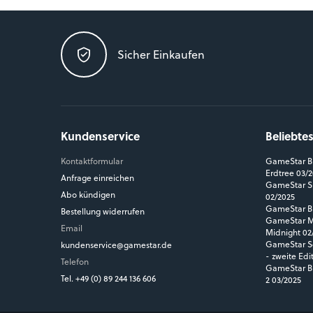
Sicher Einkaufen
Kundenservice
Beliebte
Kontaktformular
GameStar Bl
Erdtree 03/
Anfrage einreichen
GameStar Si
Abo kündigen
02/2025
GameStar Bl
Bestellung widerrufen
GameStar MM
Email
Midnight 02
GameStar So
kundenservice@gamestar.de
- zweite Edi
Telefon
GameStar Bl
Tel. +49 (0) 89 244 136 606
2 03/2025