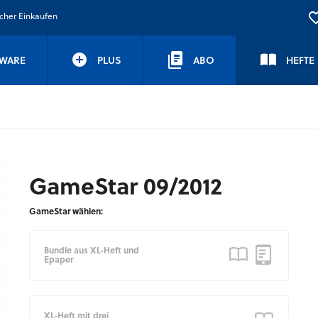
icher Einkaufen
WARE
PLUS
ABO
HEFTE
GameStar 09/2012
GameStar wählen:
Bundle aus XL-Heft und
Epaper
XL-Heft mit drei