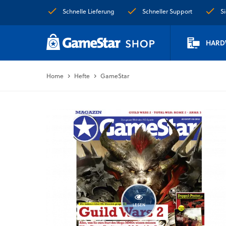
Schnelle Lieferung
Schneller Support
S
HARD
Home
Hefte
GameStar
LESEN