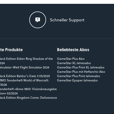
Schneller Support
ste Produkte
Beliebteste Abos
ack Edition Elden Ring Shadow of the
GameStar Plus Abo
2024
GameStar XL Jahresabo
mulator-Welt Flight Simulator 2024
GameStar Plus Print XL Jahresabo
GameStar Plus mit Heftarchiv Abo
ack Edition Baldur's Gate 3 05/2025
GameStar Plus Print Jahresabo
O Sonderheft World of Warcraft:
GameStar Epaper Jahresabo
/2026
nderheft »Anno 1800: Visionärsausgabe
tion« 02/2024
ack Edition Kingdom Come: Deliverance