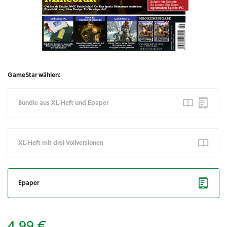
GameStar wählen:
Bundle aus XL-Heft und Epaper
XL-Heft mit drei Vollversionen
Epaper
4,99 €