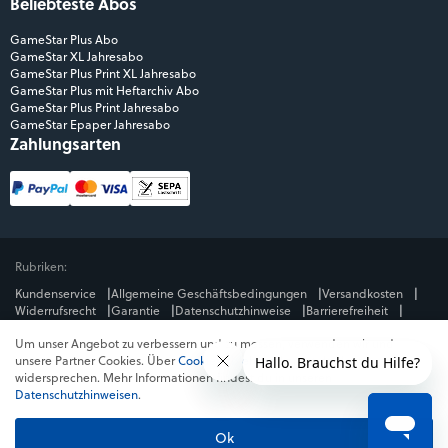
Beliebteste Abos
GameStar Plus Abo
GameStar XL Jahresabo
GameStar Plus Print XL Jahresabo
GameStar Plus mit Heftarchiv Abo
GameStar Plus Print Jahresabo
GameStar Epaper Jahresabo
Zahlungsarten
Rubriken:
Kundenservice
Allgemeine Geschäftsbedingungen
Versandkosten
Widerrufsrecht
Garantie
Datenschutzhinweise
Barrierefreiheit
Impressum
Um unser Angebot zu verbessern und zu messen, verwenden wir und
Mediengruppe:
unsere Partner Cookies. Über
Cookies ablehnen
kannst du dem
GameStar
GamePro
MeinMMO
Get Hero
Jeuxvideo.com
widersprechen. Mehr Informationen findest du in unseren
© Webedia - alle Rechte vorbehalten
Datenschutzhinweisen
.
* Alle Preise enthalten die jeweilige Mehrwertsteuer. Gegebenenfalls fallen
Versandkosten
an. Preise in Österreich und der Schweiz können abweichen.
Ok