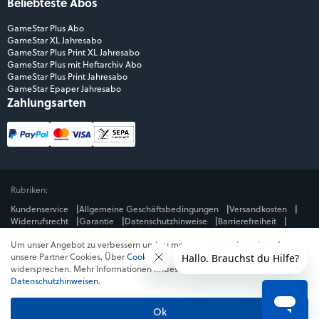
Beliebteste Abos
GameStar Plus Abo
GameStar XL Jahresabo
GameStar Plus Print XL Jahresabo
GameStar Plus mit Heftarchiv Abo
GameStar Plus Print Jahresabo
GameStar Epaper Jahresabo
Zahlungsarten
Rubriken:
Kundenservice
Allgemeine Geschäftsbedingungen
Versandkosten
Widerrufsrecht
Garantie
Datenschutzhinweise
Barrierefreiheit
Impressum
Um unser Angebot zu verbessern und zu messen, verwenden wir und
Mediengruppe:
unsere Partner Cookies. Über
Cookies ablehnen
kannst du dem
GameStar
GamePro
MeinMMO
Get Hero
Jeuxvideo.com
widersprechen. Mehr Informationen findest du in unseren
© Webedia - alle Rechte vorbehalten
Datenschutzhinweisen
.
* Alle Preise enthalten die jeweilige Mehrwertsteuer. Gegebenenfalls fallen
Versandkosten
an. Preise in Österreich und der Schweiz können abweichen.
Ok