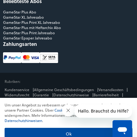
Beliebteste Abos
GameStar Plus Abo
GameStar XL Jahresabo
GameStar Plus Print XL Jahresabo
GameStar Plus mit Heftarchiv Abo
GameStar Plus Print Jahresabo
GameStar Epaper Jahresabo
Zahlungsarten
Rubriken:
Kundenservice
Allgemeine Geschäftsbedingungen
Versandkosten
Widerrufsrecht
Garantie
Datenschutzhinweise
Barrierefreiheit
Impressum
Um unser Angebot zu verbessern und zu messen, verwenden wir und
Mediengruppe:
unsere Partner Cookies. Über
Cookies ablehnen
kannst du dem
GameStar
GamePro
MeinMMO
Get Hero
Jeuxvideo.com
widersprechen. Mehr Informationen findest du in unseren
© Webedia - alle Rechte vorbehalten
Datenschutzhinweisen
.
* Alle Preise enthalten die jeweilige Mehrwertsteuer. Gegebenenfalls fallen
Versandkosten
an. Preise in Österreich und der Schweiz können abweichen.
Ok