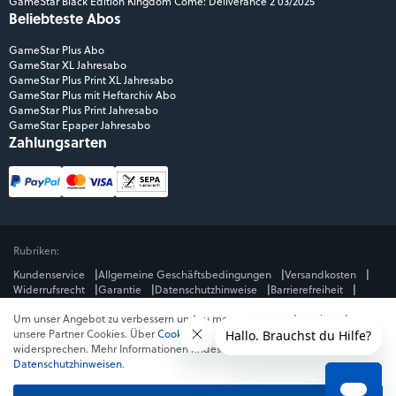
GameStar Black Edition Kingdom Come: Deliverance 2 03/2025
Beliebteste Abos
GameStar Plus Abo
GameStar XL Jahresabo
GameStar Plus Print XL Jahresabo
GameStar Plus mit Heftarchiv Abo
GameStar Plus Print Jahresabo
GameStar Epaper Jahresabo
Zahlungsarten
Rubriken:
Kundenservice
Allgemeine Geschäftsbedingungen
Versandkosten
Widerrufsrecht
Garantie
Datenschutzhinweise
Barrierefreiheit
Impressum
Um unser Angebot zu verbessern und zu messen, verwenden wir und
Mediengruppe:
unsere Partner Cookies. Über
Cookies ablehnen
kannst du dem
GameStar
GamePro
MeinMMO
Get Hero
Jeuxvideo.com
widersprechen. Mehr Informationen findest du in unseren
© Webedia - alle Rechte vorbehalten
Datenschutzhinweisen
.
* Alle Preise enthalten die jeweilige Mehrwertsteuer. Gegebenenfalls fallen