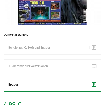
GameStar wählen:
Bundle aus XL-Heft und Epaper
XL-Heft mit drei Vollversionen
Epaper
4,99 €