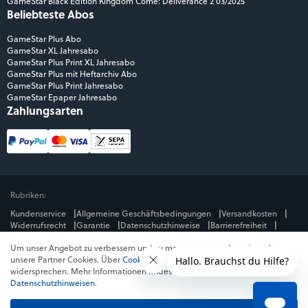
GameStar Black Edition Kingdom Come: Deliverance 2 03/2025
Beliebteste Abos
GameStar Plus Abo
GameStar XL Jahresabo
GameStar Plus Print XL Jahresabo
GameStar Plus mit Heftarchiv Abo
GameStar Plus Print Jahresabo
GameStar Epaper Jahresabo
Zahlungsarten
Rubriken:
Kundenservice
Allgemeine Geschäftsbedingungen
Versandkosten
Widerrufsrecht
Garantie
Datenschutzhinweise
Barrierefreiheit
Impressum
Um unser Angebot zu verbessern und zu messen, verwenden wir und
Mediengruppe:
unsere Partner Cookies. Über
Cookies ablehnen
kannst du dem
GameStar
GamePro
MeinMMO
Get Hero
Jeuxvideo.com
widersprechen. Mehr Informationen findest du in unseren
© Webedia - alle Rechte vorbehalten
Datenschutzhinweisen
.
* Alle Preise enthalten die jeweilige Mehrwertsteuer. Gegebenenfalls fallen