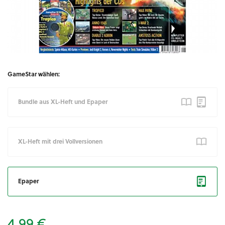
GameStar wählen:
Bundle aus XL-Heft und Epaper
XL-Heft mit drei Vollversionen
Epaper
4,99 €