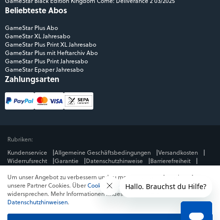
GameStar Black Edition Kingdom Come: Deliverance 2 03/2025
Beliebteste Abos
GameStar Plus Abo
GameStar XL Jahresabo
GameStar Plus Print XL Jahresabo
GameStar Plus mit Heftarchiv Abo
GameStar Plus Print Jahresabo
GameStar Epaper Jahresabo
Zahlungsarten
Rubriken:
Kundenservice
Allgemeine Geschäftsbedingungen
Versandkosten
Widerrufsrecht
Garantie
Datenschutzhinweise
Barrierefreiheit
Impressum
Um unser Angebot zu verbessern und zu messen, verwenden wir und
Mediengruppe:
unsere Partner Cookies. Über
Cookies ablehnen
kannst du dem
GameStar
GamePro
MeinMMO
Get Hero
Jeuxvideo.com
widersprechen. Mehr Informationen findest du in unseren
© Webedia - alle Rechte vorbehalten
Datenschutzhinweisen
.
* Alle Preise enthalten die jeweilige Mehrwertsteuer. Gegebenenfalls fallen