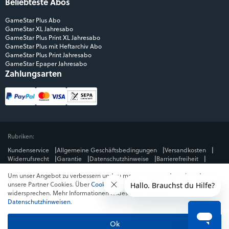
Beliebteste Abos
GameStar Plus Abo
GameStar XL Jahresabo
GameStar Plus Print XL Jahresabo
GameStar Plus mit Heftarchiv Abo
GameStar Plus Print Jahresabo
GameStar Epaper Jahresabo
Zahlungsarten
Rubriken:
Kundenservice
Allgemeine Geschäftsbedingungen
Versandkosten
Widerrufsrecht
Garantie
Datenschutzhinweise
Barrierefreiheit
Impressum
Um unser Angebot zu verbessern und zu messen, verwenden wir und
Mediengruppe:
unsere Partner Cookies. Über
Cookies ablehnen
kannst du dem
GameStar
GamePro
MeinMMO
Get Hero
Jeuxvideo.com
widersprechen. Mehr Informationen findest du in unseren
© Webedia - alle Rechte vorbehalten
Datenschutzhinweisen
.
* Alle Preise enthalten die jeweilige Mehrwertsteuer. Gegebenenfalls fallen
Versandkosten
an. Preise in Österreich und der Schweiz können abweichen.
Ok