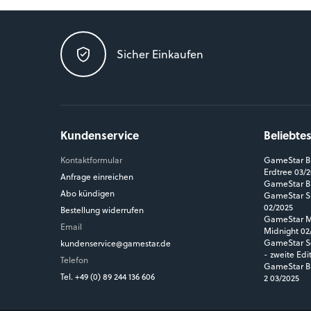
Sicher Einkaufen
Kundenservice
Beliebte
Kontaktformular
GameStar Bl
Erdtree 03/
Anfrage einreichen
GameStar Bl
Abo kündigen
GameStar Si
02/2025
Bestellung widerrufen
GameStar MM
Email
Midnight 02
GameStar So
kundenservice@gamestar.de
- zweite Edi
Telefon
GameStar Bl
Tel. +49 (0) 89 244 136 606
2 03/2025