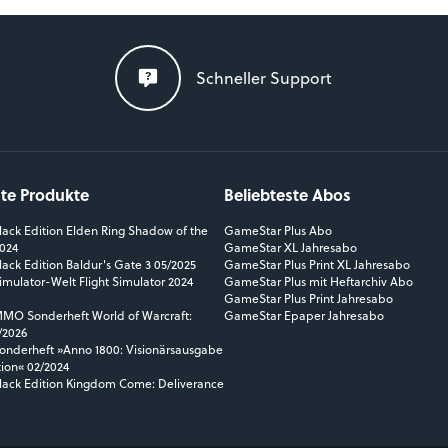
Schneller Support
ste Produkte
Beliebteste Abos
ack Edition Elden Ring Shadow of the
GameStar Plus Abo
2024
GameStar XL Jahresabo
ack Edition Baldur's Gate 3 05/2025
GameStar Plus Print XL Jahresabo
mulator-Welt Flight Simulator 2024
GameStar Plus mit Heftarchiv Abo
GameStar Plus Print Jahresabo
O Sonderheft World of Warcraft:
GameStar Epaper Jahresabo
/2026
nderheft »Anno 1800: Visionärsausgabe
tion« 02/2024
ack Edition Kingdom Come: Deliverance