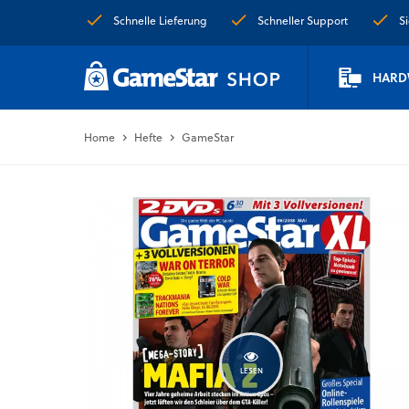
Schnelle Lieferung
Schneller Support
S
HARD
Home
Hefte
GameStar
LESEN