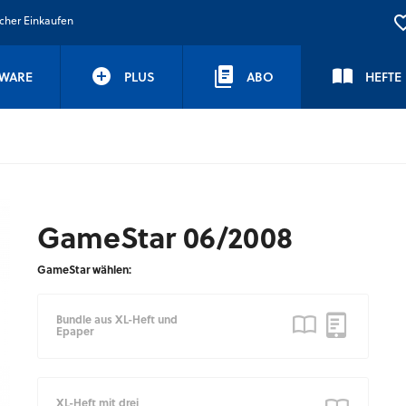
icher Einkaufen
WARE
PLUS
ABO
HEFTE
GameStar 06/2008
GameStar wählen:
Bundle aus XL-Heft und
Epaper
XL-Heft mit drei