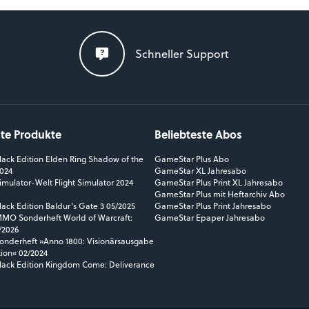
Schneller Support
ste Produkte
Beliebteste Abos
ack Edition Elden Ring Shadow of the
GameStar Plus Abo
2024
GameStar XL Jahresabo
mulator-Welt Flight Simulator 2024
GameStar Plus Print XL Jahresabo
GameStar Plus mit Heftarchiv Abo
ack Edition Baldur's Gate 3 05/2025
GameStar Plus Print Jahresabo
O Sonderheft World of Warcraft:
GameStar Epaper Jahresabo
/2026
nderheft »Anno 1800: Visionärsausgabe
tion« 02/2024
ack Edition Kingdom Come: Deliverance