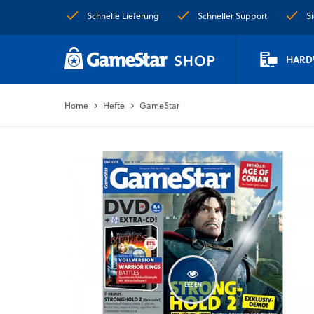
Schnelle Lieferung
Schneller Support
S
HARD
Home
Hefte
GameStar
LESEN