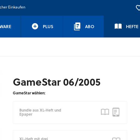
icher Einkaufen
WARE
PLUS
ABO
HEFTE
GameStar 06/2005
GameStar wählen:
Bundle aus XL-Heft und
Epaper
XL-Heft mit drei