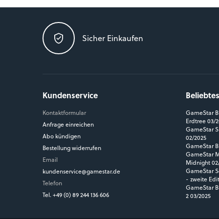
Sicher Einkaufen
Kundenservice
Beliebte
Kontaktformular
GameStar Bl
Erdtree 03/
Anfrage einreichen
GameStar Si
Abo kündigen
02/2025
GameStar Bl
Bestellung widerrufen
GameStar MM
Email
Midnight 02
GameStar So
kundenservice@gamestar.de
- zweite Edi
Telefon
GameStar Bl
Tel. +49 (0) 89 244 136 606
2 03/2025