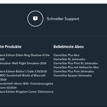
Schneller Support
ste Produkte
Beliebteste Abos
ack Edition Elden Ring Shadow of the
GameStar Plus Abo
2024
GameStar XL Jahresabo
mulator-Welt Flight Simulator 2024
GameStar Plus Print XL Jahresabo
GameStar Plus mit Heftarchiv Abo
ack Edition Baldur's Gate 3 05/2025
GameStar Plus Print Jahresabo
O Sonderheft World of Warcraft:
GameStar Epaper Jahresabo
/2026
nderheft »Anno 1800: Visionärsausgabe
tion« 02/2024
ack Edition Kingdom Come: Deliverance