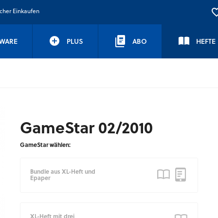
icher Einkaufen
WARE
PLUS
ABO
HEFTE
GameStar 02/2010
GameStar wählen:
Bundle aus XL-Heft und
Epaper
XL-Heft mit drei