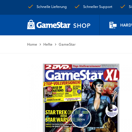
Schnelle Lieferung
Schneller Support
S
HARD
Home
Hefte
GameStar
LESEN