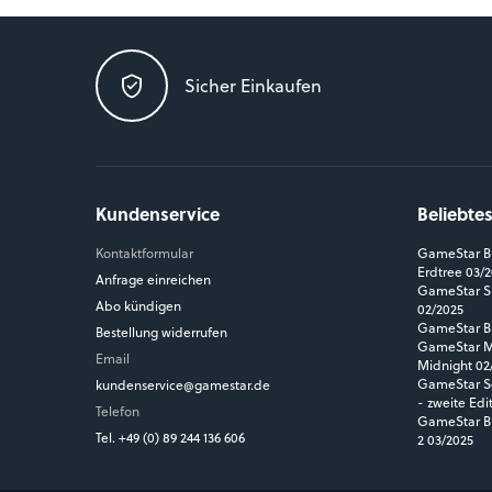
Sicher Einkaufen
Kundenservice
Beliebte
Kontaktformular
GameStar Bl
Erdtree 03/
Anfrage einreichen
GameStar Si
Abo kündigen
02/2025
GameStar Bl
Bestellung widerrufen
GameStar MM
Email
Midnight 02
GameStar So
kundenservice@gamestar.de
- zweite Edi
Telefon
GameStar Bl
Tel. +49 (0) 89 244 136 606
2 03/2025