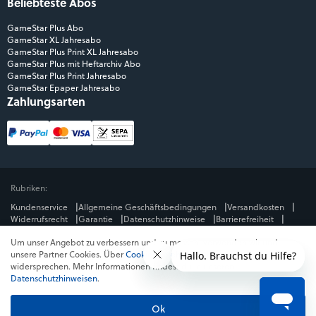
Beliebteste Abos
GameStar Plus Abo
GameStar XL Jahresabo
GameStar Plus Print XL Jahresabo
GameStar Plus mit Heftarchiv Abo
GameStar Plus Print Jahresabo
GameStar Epaper Jahresabo
Zahlungsarten
Rubriken:
Kundenservice
Allgemeine Geschäftsbedingungen
Versandkosten
Widerrufsrecht
Garantie
Datenschutzhinweise
Barrierefreiheit
Impressum
Um unser Angebot zu verbessern und zu messen, verwenden wir und
Mediengruppe:
unsere Partner Cookies. Über
Cookies ablehnen
kannst du dem
GameStar
GamePro
MeinMMO
Get Hero
Jeuxvideo.com
widersprechen. Mehr Informationen findest du in unseren
© Webedia - alle Rechte vorbehalten
Datenschutzhinweisen
.
* Alle Preise enthalten die jeweilige Mehrwertsteuer. Gegebenenfalls fallen
Versandkosten
an. Preise in Österreich und der Schweiz können abweichen.
Ok