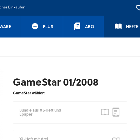
icher Einkaufen
WARE
PLUS
ABO
HEFTE
GameStar 01/2008
GameStar wählen:
Bundle aus XL-Heft und
Epaper
XL-Heft mit drei