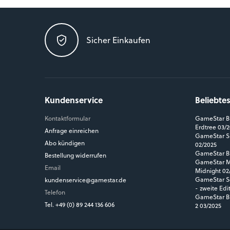
Sicher Einkaufen
Kundenservice
Beliebte
Kontaktformular
GameStar Bl
Erdtree 03/
Anfrage einreichen
GameStar Si
Abo kündigen
02/2025
GameStar Bl
Bestellung widerrufen
GameStar MM
Email
Midnight 02
GameStar So
kundenservice@gamestar.de
- zweite Edi
Telefon
GameStar Bl
Tel. +49 (0) 89 244 136 606
2 03/2025