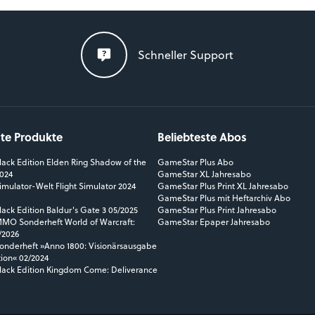
Schneller Support
ste Produkte
Beliebteste Abos
ack Edition Elden Ring Shadow of the
GameStar Plus Abo
2024
GameStar XL Jahresabo
mulator-Welt Flight Simulator 2024
GameStar Plus Print XL Jahresabo
GameStar Plus mit Heftarchiv Abo
ack Edition Baldur's Gate 3 05/2025
GameStar Plus Print Jahresabo
O Sonderheft World of Warcraft:
GameStar Epaper Jahresabo
/2026
nderheft »Anno 1800: Visionärsausgabe
tion« 02/2024
ack Edition Kingdom Come: Deliverance