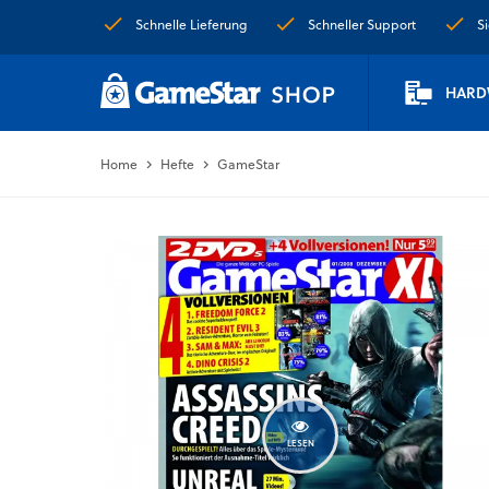
Schnelle Lieferung
Schneller Support
S
HARD
Home
Hefte
GameStar
LESEN