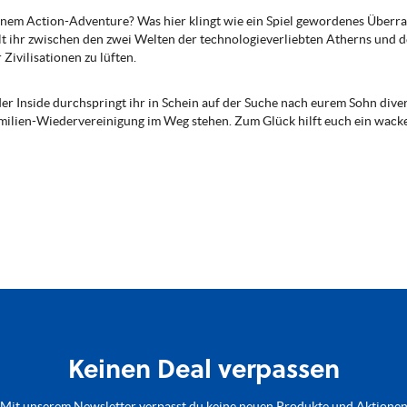
inem Action-Adventure? Was hier klingt wie ein Spiel gewordenes Überra
 ihr zwischen den zwei Welten der technologieverliebten Atherns und d
Zivilisationen zu lüften.
er Inside durchspringt ihr in Schein auf der Suche nach eurem Sohn dive
Familien-Wiedervereinigung im Weg stehen. Zum Glück hilft euch ein wacker
Keinen Deal verpassen
Mit unserem Newsletter verpasst du keine neuen Produkte und Aktione