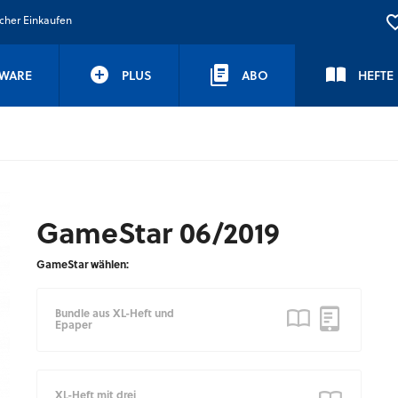
icher Einkaufen
WARE
PLUS
ABO
HEFTE
GameStar 06/2019
GameStar wählen:
Bundle aus XL-Heft und
Epaper
XL-Heft mit drei