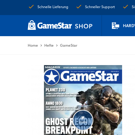
Schnelle Lieferung
Schneller Support
S
HARD
Home
Hefte
GameStar
LESEN