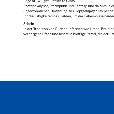
Edge of Twilight: Return to Glory
Postapokalypse, Steampunk und Fantasy, und da alles in e
ungewöhnlichen Umgebung. Als Kopfgeldjäger Lex pendelt
ihr die Fähigkeiten des Helden, um die Geheimnisse beider 
Schein
In der Tradition von Puzzlehüpfereien wie Limbo, Braid od
verborgene Pfade und löst teils knifflige Rätsel, die der 