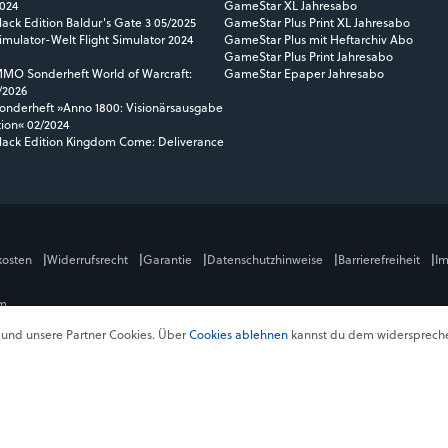
2024
GameStar XL Jahresabo
ack Edition Baldur's Gate 3 05/2025
GameStar Plus Print XL Jahresabo
mulator-Welt Flight Simulator 2024
GameStar Plus mit Heftarchiv Abo
GameStar Plus Print Jahresabo
O Sonderheft World of Warcraft:
GameStar Epaper Jahresabo
/2026
nderheft »Anno 1800: Visionärsausgabe
tion« 02/2024
ack Edition Kingdom Come: Deliverance
kosten
Widerrufsrecht
Garantie
Datenschutzhinweise
Barrierefreiheit
I
om
und unsere Partner Cookies. Über
Cookies ablehnen
kannst du dem widersprechen
alls fallen
Versandkosten
an. Preise in Österreich und der Schweiz können abwei