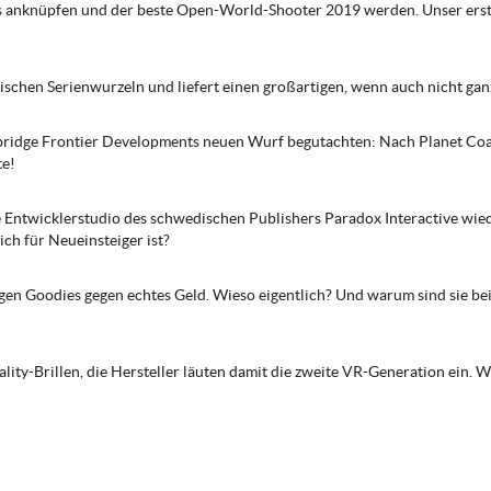
s anknüpfen und der beste Open-World-Shooter 2019 werden. Unser erste
rischen Serienwurzeln und liefert einen großartigen, wenn auch nicht 
bridge Frontier Developments neuen Wurf begutachten: Nach Planet Coas
te!
e Entwicklerstudio des schwedischen Publishers Paradox Interactive wied
ch für Neueinsteiger ist?
igen Goodies gegen echtes Geld. Wieso eigentlich? Und warum sind sie bei 
lity-Brillen, die Hersteller läuten damit die zweite VR-Generation ein. 