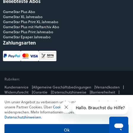
Beliebteste Abos
GameStar Plus Abo
GameStar XL Jahresabo
GameStar Plus Print XL Jahresabo
GameStar Plus mit Heftarchiv Abo
GameStar Plus Print Jahresabo
GameStar Epaper Jahresabo
Zahlungsarten
Rubriken:
Kundenservice
Allgemeine Geschäftsbedingungen
Versandkosten
Widerrufsrecht
Garantie
Datenschutzhinweise
Barrierefreiheit
Impressum
Um unser Angebot zu verbessern und zu messen, verwenden wir und
Mediengruppe:
unsere Partner Cookies. Über
Cookies ablehnen
kannst du dem
GameStar
GamePro
MeinMMO
Get Hero
Jeuxvideo.com
widersprechen. Mehr Informationen findest du in unseren
© Webedia - alle Rechte vorbehalten
Datenschutzhinweisen
.
* Alle Preise enthalten die jeweilige Mehrwertsteuer. Gegebenenfalls fallen
Versandkosten
an. Preise in Österreich und der Schweiz können abweichen.
Ok