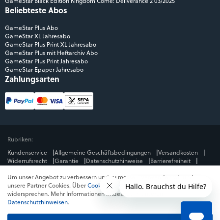
GameStar Black Edition Kingdom Come: Deliverance 2 03/2025
Beliebteste Abos
GameStar Plus Abo
GameStar XL Jahresabo
GameStar Plus Print XL Jahresabo
GameStar Plus mit Heftarchiv Abo
GameStar Plus Print Jahresabo
GameStar Epaper Jahresabo
Zahlungsarten
Rubriken:
Kundenservice
Allgemeine Geschäftsbedingungen
Versandkosten
Widerrufsrecht
Garantie
Datenschutzhinweise
Barrierefreiheit
Impressum
Um unser Angebot zu verbessern und zu messen, verwenden wir und
Mediengruppe:
unsere Partner Cookies. Über
Cookies ablehnen
kannst du dem
GameStar
GamePro
MeinMMO
Get Hero
Jeuxvideo.com
widersprechen. Mehr Informationen findest du in unseren
© Webedia - alle Rechte vorbehalten
Datenschutzhinweisen
.
* Alle Preise enthalten die jeweilige Mehrwertsteuer. Gegebenenfalls fallen