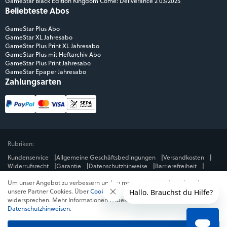
GameStar Black Edition Kingdom Come: Deliverance 2 03/2025
Beliebteste Abos
GameStar Plus Abo
GameStar XL Jahresabo
GameStar Plus Print XL Jahresabo
GameStar Plus mit Heftarchiv Abo
GameStar Plus Print Jahresabo
GameStar Epaper Jahresabo
Zahlungsarten
Rubriken:
Kundenservice
Allgemeine Geschäftsbedingungen
Versandkosten
Widerrufsrecht
Garantie
Datenschutzhinweise
Barrierefreiheit
Impressum
Um unser Angebot zu verbessern und zu messen, verwenden wir und
Mediengruppe:
unsere Partner Cookies. Über
Cookies ablehnen
kannst du dem
GameStar
GamePro
MeinMMO
Get Hero
Jeuxvideo.com
widersprechen. Mehr Informationen findest du in unseren
© Webedia - alle Rechte vorbehalten
Datenschutzhinweisen
.
* Alle Preise enthalten die jeweilige Mehrwertsteuer. Gegebenenfalls fallen