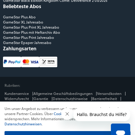
GameStar Black Edition Kingdom Come: Deliverance 2 03/2025
Beliebteste Abos
GameStar Plus Abo
GameStar XL Jahresabo
GameStar Plus Print XL Jahresabo
GameStar Plus mit Heftarchiv Abo
GameStar Plus Print Jahresabo
GameStar Epaper Jahresabo
Zahlungsarten
Rubriken:
Kundenservice
Allgemeine Geschäftsbedingungen
Versandkosten
Widerrufsrecht
Garantie
Datenschutzhinweise
Barrierefreiheit
Impressum
Um unser Angebot zu verbessern und zu messen, verwenden wir und
Mediengruppe:
unsere Partner Cookies. Über
Cookies ablehnen
kannst du dem
GameStar
GamePro
MeinMMO
Get Hero
Jeuxvideo.com
widersprechen. Mehr Informationen findest du in unseren
© Webedia - alle Rechte vorbehalten
Datenschutzhinweisen
.
* Alle Preise enthalten die jeweilige Mehrwertsteuer. Gegebenenfalls fallen