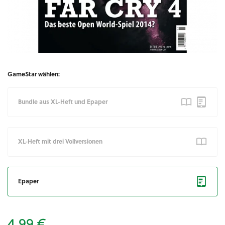
GameStar wählen:
Bundle aus XL-Heft und Epaper
XL-Heft mit drei Vollversionen
Epaper
4,99 €