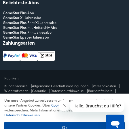
Beliebteste Abos
GameStar Plus Abo
GameStar XL Jahresabo
GameStar Plus Print XL Jahresabo
GameStar Plus mit Heftarchiv Abo
GameStar Plus Print Jahresabo
GameStar Epaper Jahresabo
Zahlungsarten
Rubriken:
Kundenservice
Allgemeine Geschäftsbedingungen
Versandkosten
Widerrufsrecht
Garantie
Datenschutzhinweise
Barrierefreiheit
Impressum
Um unser Angebot zu verbessern und zu messen, verwenden wir und
Mediengruppe:
unsere Partner Cookies. Über
Cookies ablehnen
kannst du dem
GameStar
GamePro
MeinMMO
Get Hero
Jeuxvideo.com
widersprechen. Mehr Informationen findest du in unseren
© Webedia - alle Rechte vorbehalten
Datenschutzhinweisen
.
* Alle Preise enthalten die jeweilige Mehrwertsteuer. Gegebenenfalls fallen
Versandkosten
an. Preise in Österreich und der Schweiz können abweichen.
Ok