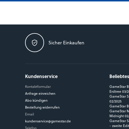
Sicher Einkaufen
Kundenservice
Beliebte
Kontaktformular
GameStar Bl
Erdtree 03/
Anfrage einreichen
GameStar Si
Abo kündigen
02/2025
GameStar Bl
Bestellung widerrufen
GameStar MM
Email
Midnight 02
GameStar So
kundenservice@gamestar.de
- zweite Edi
Telefon