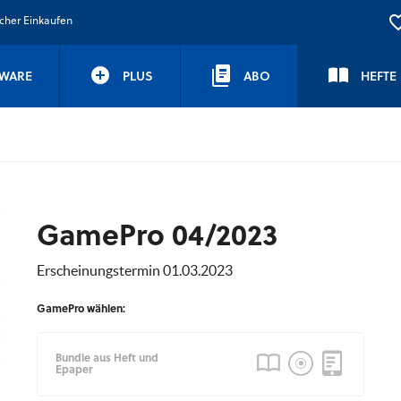
icher Einkaufen
WARE
PLUS
ABO
HEFTE
GamePro 04/2023
Erscheinungstermin 01.03.2023
GamePro wählen:
Bundle aus Heft und
Epaper