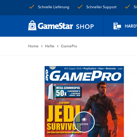
Schnelle Lieferung
Schneller Support
S
HARD
Home
Hefte
GamePro
LESEN