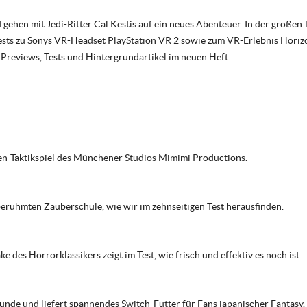
hen mit Jedi-Ritter Cal Kestis auf ein neues Abenteuer. In der großen Tit
Tests zu Sonys VR-Headset PlayStation VR 2 sowie zum VR-Erlebnis Horizo
reviews, Tests und Hintergrundartikel im neuen Heft.
ten-Taktikspiel des Münchener Studios Mimimi Productions.
berühmten Zauberschule, wie wir im zehnseitigen Test herausfinden.
des Horrorklassikers zeigt im Test, wie frisch und effektiv es noch ist.
unde und liefert spannendes Switch-Futter für Fans japanischer Fantasy.