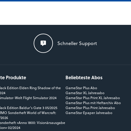
Schneller Support
ste Produkte
Beliebteste Abos
ack Edition Elden Ring Shadow of the
GameStar Plus Abo
2024
GameStar XL Jahresabo
mulator-Welt Flight Simulator 2024
GameStar Plus Print XL Jahresabo
GameStar Plus mit Heftarchiv Abo
ack Edition Baldur's Gate 3 05/2025
GameStar Plus Print Jahresabo
O Sonderheft World of Warcraft:
GameStar Epaper Jahresabo
/2026
nderheft »Anno 1800: Visionärsausgabe
tion« 02/2024