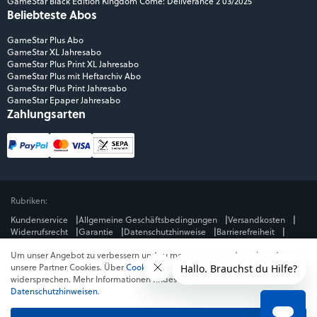
GameStar Black Edition Kingdom Come: Deliverance 2 03/2025
Beliebteste Abos
GameStar Plus Abo
GameStar XL Jahresabo
GameStar Plus Print XL Jahresabo
GameStar Plus mit Heftarchiv Abo
GameStar Plus Print Jahresabo
GameStar Epaper Jahresabo
Zahlungsarten
Rubriken:
Kundenservice
Allgemeine Geschäftsbedingungen
Versandkosten
Widerrufsrecht
Garantie
Datenschutzhinweise
Barrierefreiheit
Impressum
Um unser Angebot zu verbessern und zu messen, verwenden wir und
Mediengruppe:
unsere Partner Cookies. Über
Cookies ablehnen
kannst du dem
GameStar
GamePro
MeinMMO
Get Hero
Jeuxvideo.com
widersprechen. Mehr Informationen findest du in unseren
© Webedia - alle Rechte vorbehalten
Datenschutzhinweisen
.
* Alle Preise enthalten die jeweilige Mehrwertsteuer. Gegebenenfalls fallen