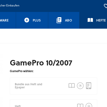
icher Einkaufen
WARE
PLUS
ABO
HEFTE
GamePro 10/2007
GamePro wählen:
Bundle aus Heft und
Epaper
Heft