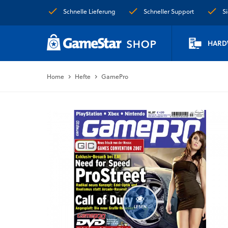
Schnelle Lieferung
Schneller Support
S
HARD
Home
Hefte
GamePro
LESEN