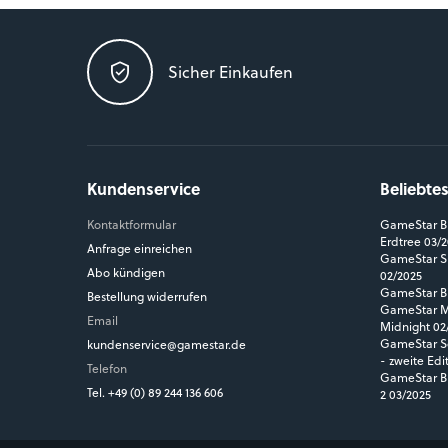
Sicher Einkaufen
Kundenservice
Beliebte
Kontaktformular
GameStar Bl
Erdtree 03/
Anfrage einreichen
GameStar Si
Abo kündigen
02/2025
GameStar Bl
Bestellung widerrufen
GameStar MM
Email
Midnight 02
GameStar So
kundenservice@gamestar.de
- zweite Edi
Telefon
GameStar Bl
Tel. +49 (0) 89 244 136 606
2 03/2025