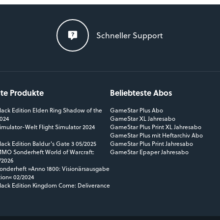
Schneller Support
ste Produkte
Beliebteste Abos
ack Edition Elden Ring Shadow of the
GameStar Plus Abo
2024
GameStar XL Jahresabo
mulator-Welt Flight Simulator 2024
GameStar Plus Print XL Jahresabo
GameStar Plus mit Heftarchiv Abo
ack Edition Baldur's Gate 3 05/2025
GameStar Plus Print Jahresabo
O Sonderheft World of Warcraft:
GameStar Epaper Jahresabo
/2026
nderheft »Anno 1800: Visionärsausgabe
tion« 02/2024
ack Edition Kingdom Come: Deliverance