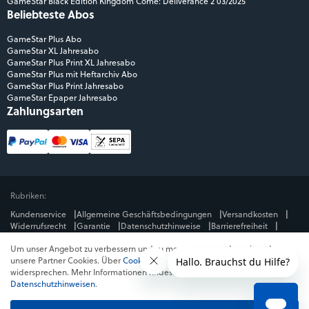
GameStar Black Edition Kingdom Come: Deliverance 2 03/2025
Beliebteste Abos
GameStar Plus Abo
GameStar XL Jahresabo
GameStar Plus Print XL Jahresabo
GameStar Plus mit Heftarchiv Abo
GameStar Plus Print Jahresabo
GameStar Epaper Jahresabo
Zahlungsarten
Rubriken:
Kundenservice
Allgemeine Geschäftsbedingungen
Versandkosten
Widerrufsrecht
Garantie
Datenschutzhinweise
Barrierefreiheit
Impressum
Um unser Angebot zu verbessern und zu messen, verwenden wir und
Mediengruppe:
unsere Partner Cookies. Über
Cookies ablehnen
kannst du dem
GameStar
GamePro
MeinMMO
Get Hero
Jeuxvideo.com
widersprechen. Mehr Informationen findest du in unseren
© Webedia - alle Rechte vorbehalten
Datenschutzhinweisen
.
* Alle Preise enthalten die jeweilige Mehrwertsteuer. Gegebenenfalls fallen