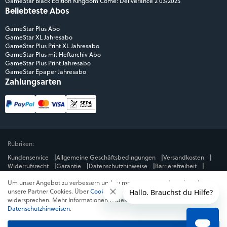
GameStar Black Edition Kingdom Come: Deliverance 2 03/2025
Beliebteste Abos
GameStar Plus Abo
GameStar XL Jahresabo
GameStar Plus Print XL Jahresabo
GameStar Plus mit Heftarchiv Abo
GameStar Plus Print Jahresabo
GameStar Epaper Jahresabo
Zahlungsarten
Rubriken:
Kundenservice
Allgemeine Geschäftsbedingungen
Versandkosten
Widerrufsrecht
Garantie
Datenschutzhinweise
Barrierefreiheit
Impressum
Um unser Angebot zu verbessern und zu messen, verwenden wir und
Mediengruppe:
unsere Partner Cookies. Über
Cookies ablehnen
kannst du dem
GameStar
GamePro
MeinMMO
Get Hero
Jeuxvideo.com
widersprechen. Mehr Informationen findest du in unseren
© Webedia - alle Rechte vorbehalten
Datenschutzhinweisen
.
* Alle Preise enthalten die jeweilige Mehrwertsteuer. Gegebenenfalls fallen