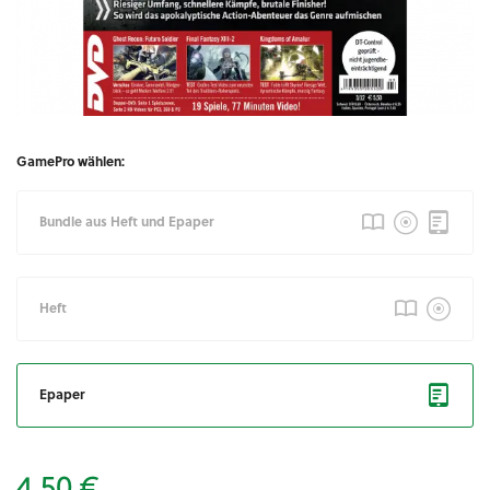
GamePro wählen:
Bundle aus Heft und Epaper
Heft
Epaper
4,50 €