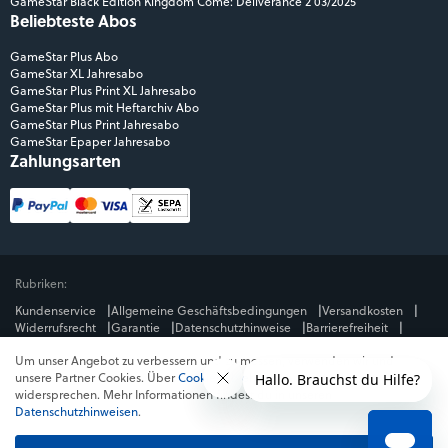
GameStar Black Edition Kingdom Come: Deliverance 2 03/2025
Beliebteste Abos
GameStar Plus Abo
GameStar XL Jahresabo
GameStar Plus Print XL Jahresabo
GameStar Plus mit Heftarchiv Abo
GameStar Plus Print Jahresabo
GameStar Epaper Jahresabo
Zahlungsarten
Rubriken:
Kundenservice
Allgemeine Geschäftsbedingungen
Versandkosten
Widerrufsrecht
Garantie
Datenschutzhinweise
Barrierefreiheit
Impressum
Um unser Angebot zu verbessern und zu messen, verwenden wir und
Mediengruppe:
unsere Partner Cookies. Über
Cookies ablehnen
kannst du dem
GameStar
GamePro
MeinMMO
Get Hero
Jeuxvideo.com
widersprechen. Mehr Informationen findest du in unseren
© Webedia - alle Rechte vorbehalten
Datenschutzhinweisen
.
* Alle Preise enthalten die jeweilige Mehrwertsteuer. Gegebenenfalls fallen