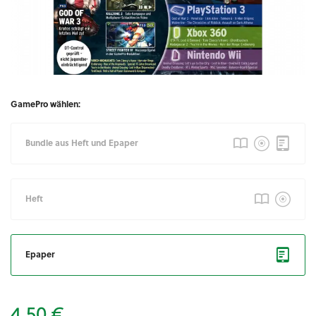
GamePro wählen:
Bundle aus Heft und Epaper
Heft
Epaper
4,50 €