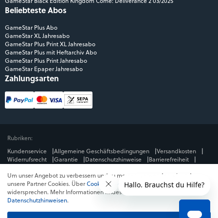
GameStar Black Edition Kingdom Come: Deliverance 2 03/2025
Beliebteste Abos
GameStar Plus Abo
GameStar XL Jahresabo
GameStar Plus Print XL Jahresabo
GameStar Plus mit Heftarchiv Abo
GameStar Plus Print Jahresabo
GameStar Epaper Jahresabo
Zahlungsarten
Rubriken:
Kundenservice
Allgemeine Geschäftsbedingungen
Versandkosten
Widerrufsrecht
Garantie
Datenschutzhinweise
Barrierefreiheit
Impressum
Um unser Angebot zu verbessern und zu messen, verwenden wir und
Mediengruppe:
unsere Partner Cookies. Über
Cookies ablehnen
kannst du dem
GameStar
GamePro
MeinMMO
Get Hero
Jeuxvideo.com
widersprechen. Mehr Informationen findest du in unseren
© Webedia - alle Rechte vorbehalten
Datenschutzhinweisen
.
* Alle Preise enthalten die jeweilige Mehrwertsteuer. Gegebenenfalls fallen