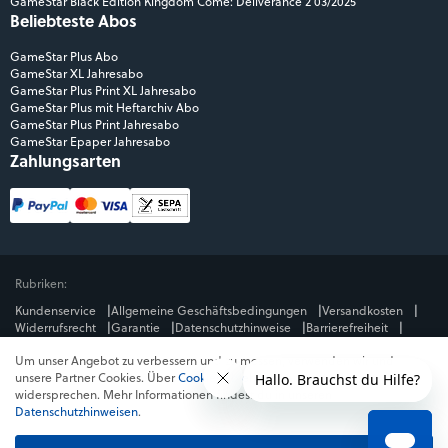
GameStar Black Edition Kingdom Come: Deliverance 2 03/2025
Beliebteste Abos
GameStar Plus Abo
GameStar XL Jahresabo
GameStar Plus Print XL Jahresabo
GameStar Plus mit Heftarchiv Abo
GameStar Plus Print Jahresabo
GameStar Epaper Jahresabo
Zahlungsarten
Rubriken:
Kundenservice
Allgemeine Geschäftsbedingungen
Versandkosten
Widerrufsrecht
Garantie
Datenschutzhinweise
Barrierefreiheit
Impressum
Um unser Angebot zu verbessern und zu messen, verwenden wir und
Mediengruppe:
unsere Partner Cookies. Über
Cookies ablehnen
kannst du dem
GameStar
GamePro
MeinMMO
Get Hero
Jeuxvideo.com
widersprechen. Mehr Informationen findest du in unseren
© Webedia - alle Rechte vorbehalten
Datenschutzhinweisen
.
* Alle Preise enthalten die jeweilige Mehrwertsteuer. Gegebenenfalls fallen