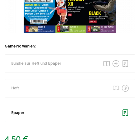
GamePro wählen:
Bundle aus Heft und Epaper
Heft
Epaper
4,50 €