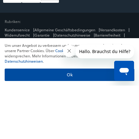
Rubriken:
Kundenservice
Allgemeine Geschäftsbedingungen
Versandkosten
Widerrufsrecht
Garantie
Datenschutzhinweise
Barrierefreiheit
Impressum
Um unser Angebot zu verbessern und zu messen, verwenden wir und
Mediengruppe:
unsere Partner Cookies. Über
Cookies ablehnen
kannst du dem
GameStar
GamePro
MeinMMO
Get Hero
Jeuxvideo.com
widersprechen. Mehr Informationen findest du in unseren
© Webedia - alle Rechte vorbehalten
Datenschutzhinweisen
.
* Alle Preise enthalten die jeweilige Mehrwertsteuer. Gegebenenfalls fallen
Versandkosten
an. Preise in Österreich und der Schweiz können abweichen.
Ok