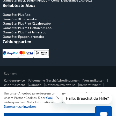
GameStar Black Edition Kingdom Come: Deliverance 2 03/2025
Beliebteste Abos
GameStar Plus Abo
GameStar XL Jahresabo
GameStar Plus Print XL Jahresabo
GameStar Plus mit Heftarchiv Abo
GameStar Plus Print Jahresabo
GameStar Epaper Jahresabo
Zahlungsarten
Rubriken:
Kundenservice
Allgemeine Geschäftsbedingungen
Versandkosten
Widerrufsrecht
Garantie
Datenschutzhinweise
Barrierefreiheit
Impressum
Um unser Angebot zu verbessern und zu messen, verwenden wir und
Mediengruppe:
unsere Partner Cookies. Über
Cookies ablehnen
kannst du dem
GameStar
GamePro
MeinMMO
Get Hero
Jeuxvideo.com
widersprechen. Mehr Informationen findest du in unseren
© Webedia - alle Rechte vorbehalten
Datenschutzhinweisen
.
* Alle Preise enthalten die jeweilige Mehrwertsteuer. Gegebenenfalls fallen