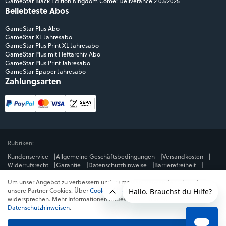
GameStar Black Edition Kingdom Come: Deliverance 2 03/2025
Beliebteste Abos
GameStar Plus Abo
GameStar XL Jahresabo
GameStar Plus Print XL Jahresabo
GameStar Plus mit Heftarchiv Abo
GameStar Plus Print Jahresabo
GameStar Epaper Jahresabo
Zahlungsarten
Rubriken:
Kundenservice
Allgemeine Geschäftsbedingungen
Versandkosten
Widerrufsrecht
Garantie
Datenschutzhinweise
Barrierefreiheit
Impressum
Um unser Angebot zu verbessern und zu messen, verwenden wir und
Mediengruppe:
unsere Partner Cookies. Über
Cookies ablehnen
kannst du dem
GameStar
GamePro
MeinMMO
Get Hero
Jeuxvideo.com
widersprechen. Mehr Informationen findest du in unseren
© Webedia - alle Rechte vorbehalten
Datenschutzhinweisen
.
* Alle Preise enthalten die jeweilige Mehrwertsteuer. Gegebenenfalls fallen