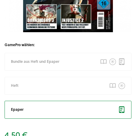
GamePro wählen:
Bundle aus Heft und Epaper
Heft
Epaper
4,50 €