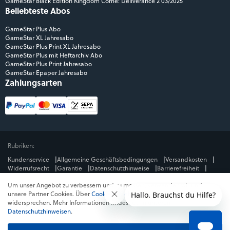
GameStar Black Edition Kingdom Come: Deliverance 2 03/2025
Beliebteste Abos
GameStar Plus Abo
GameStar XL Jahresabo
GameStar Plus Print XL Jahresabo
GameStar Plus mit Heftarchiv Abo
GameStar Plus Print Jahresabo
GameStar Epaper Jahresabo
Zahlungsarten
Rubriken:
Kundenservice
Allgemeine Geschäftsbedingungen
Versandkosten
Widerrufsrecht
Garantie
Datenschutzhinweise
Barrierefreiheit
Impressum
Um unser Angebot zu verbessern und zu messen, verwenden wir und
Mediengruppe:
unsere Partner Cookies. Über
Cookies ablehnen
kannst du dem
GameStar
GamePro
MeinMMO
Get Hero
Jeuxvideo.com
widersprechen. Mehr Informationen findest du in unseren
© Webedia - alle Rechte vorbehalten
Datenschutzhinweisen
.
* Alle Preise enthalten die jeweilige Mehrwertsteuer. Gegebenenfalls fallen