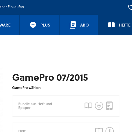
icher Einkaufen
WARE
PLUS
ABO
HEFTE
GamePro 07/2015
GamePro wählen:
Bundle aus Heft und
Epaper
Heft