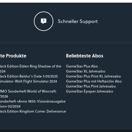
Schneller Support
ste Produkte
Beliebteste Abos
ack Edition Elden Ring Shadow of the
GameStar Plus Abo
2024
GameStar XL Jahresabo
ack Edition Baldur's Gate 3 05/2025
GameStar Plus Print XL Jahresabo
mulator-Welt Flight Simulator 2024
GameStar Plus mit Heftarchiv Abo
GameStar Plus Print Jahresabo
O Sonderheft World of Warcraft:
GameStar Epaper Jahresabo
/2026
nderheft »Anno 1800: Visionärsausgabe
tion« 02/2024
ack Edition Kingdom Come: Deliverance