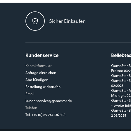
Sicher Einkaufen
Kundenservice
Beliebte
Kontaktformular
GameStar Bl
Erdtree 03/
Anfrage einreichen
GameStar Bl
Abo kündigen
GameStar Si
02/2025
Bestellung widerrufen
GameStar MM
Email
Midnight 02
GameStar So
kundenservice@gamestar.de
- zweite Edi
Telefon
GameStar Bl
Tel. +49 (0) 89 244 136 606
2 03/2025