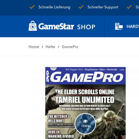
Schnelle Lieferung
Schneller Support
S
HARD
Home
Hefte
GamePro
LESEN