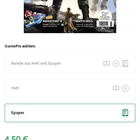
GamePro wählen:
Bundle aus Heft und Epaper
Heft
Epaper
4,50 €