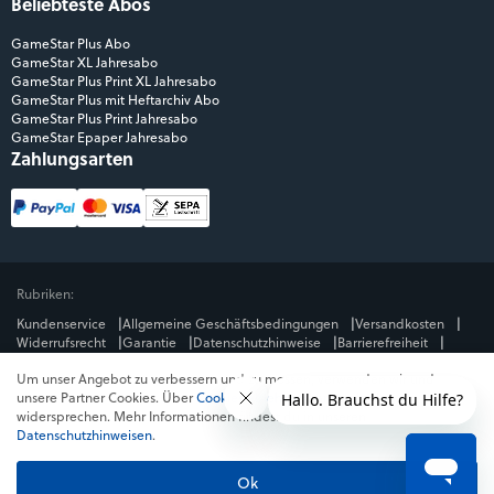
Beliebteste Abos
GameStar Plus Abo
GameStar XL Jahresabo
GameStar Plus Print XL Jahresabo
GameStar Plus mit Heftarchiv Abo
GameStar Plus Print Jahresabo
GameStar Epaper Jahresabo
Zahlungsarten
Rubriken:
Kundenservice
Allgemeine Geschäftsbedingungen
Versandkosten
Widerrufsrecht
Garantie
Datenschutzhinweise
Barrierefreiheit
Impressum
Um unser Angebot zu verbessern und zu messen, verwenden wir und
Mediengruppe:
unsere Partner Cookies. Über
Cookies ablehnen
kannst du dem
GameStar
GamePro
MeinMMO
Get Hero
Jeuxvideo.com
widersprechen. Mehr Informationen findest du in unseren
© Webedia - alle Rechte vorbehalten
Datenschutzhinweisen
.
* Alle Preise enthalten die jeweilige Mehrwertsteuer. Gegebenenfalls fallen
Versandkosten
an. Preise in Österreich und der Schweiz können abweichen.
Ok