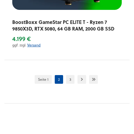
BoostBoxx GameStar PC ELITE T - Ryzen 7
9850X3D, RTX 5080, 64 GB RAM, 2000 GB SSD
4.199 €
ggf. zzgl.
Versand
Seite 1
2
3