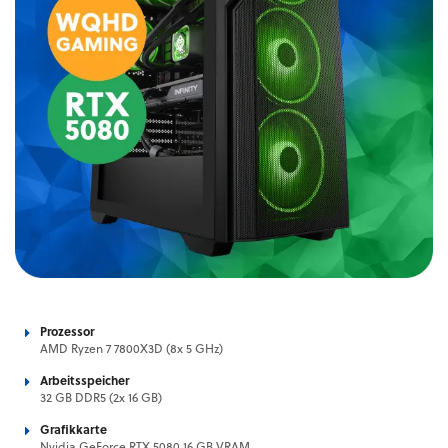
Prozessor
AMD Ryzen 7 7800X3D (8x 5 GHz)
Arbeitsspeicher
32 GB DDR5 (2x 16 GB)
Grafikkarte
Nvidia GeForce RTX 5080 16 GB VRAM