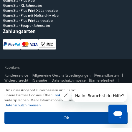
GameStar Plus Abo
GameStar XL Jahresabo
GameStar Plus Print XL Jahresabo
GameStar Plus mit Heftarchiv Abo
GameStar Plus Print Jahresabo
GameStar Epaper Jahresabo
Zahlungsarten
Rubriken:
Kundenservice
Allgemeine Geschäftsbedingungen
Versandkosten
Widerrufsrecht
Garantie
Datenschutzhinweise
Barrierefreiheit
Impressum
Um unser Angebot zu verbessern und zu messen, verwenden wir und
Mediengruppe:
unsere Partner Cookies. Über
Cookies ablehnen
kannst du dem
GameStar
GamePro
MeinMMO
Get Hero
Jeuxvideo.com
widersprechen. Mehr Informationen findest du in unseren
© Webedia - alle Rechte vorbehalten
Datenschutzhinweisen
.
* Alle Preise enthalten die jeweilige Mehrwertsteuer. Gegebenenfalls fallen
Versandkosten
an. Preise in Österreich und der Schweiz können abweichen.
Ok