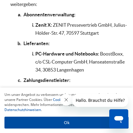
weitergeben:
Abonnentenverwaltung:
Zenit X:
ZENIT Pressevertrieb GmbH, Julius-
Hölder-Str. 47, 70597 Stuttgart
Lieferanten:
PC-Hardware und Notebooks:
BoostBoxx,
c/o CSL-Computer GmbH, Hanseatenstraße
34, 30853 Langenhagen
Zahlungsdienstleister:
PayPal:
PayPal (Europe) S.à r.l. et Cie, S.C.A.,
Um unser Angebot zu verbessern und zu messen, verwenden wir und
22-24 Boulevard Royal, 2449 Luxemburg,
unsere Partner Cookies. Über
Cookies ablehnen
kannst du dem
widersprechen. Mehr Informationen findest du in unseren
Kreditkarten:
HUELLEMANN & STRAUS
Datenschutzhinweisen
.
ONLINESERVICES S.A., 1, Place du Marché,
Ok
6755 Grevenmacher, Luxemburg,
Apple Pay:
Apple Distribution International